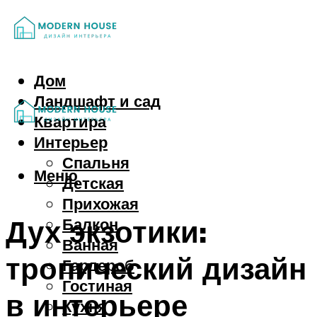
Дом
Ландшафт и сад
Квартира
Интерьер
Спальня
Меню
Детская
Прихожая
Дух экзотики:
Балкон
Ванная
тропический дизайн
Гардероб
Гостиная
в интерьере
Кухня