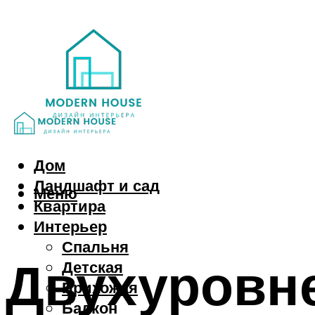
Дом
Ландшафт и сад
Меню
Квартира
Интерьер
Спальня
Двухуровне
Детская
Прихожая
Балкон