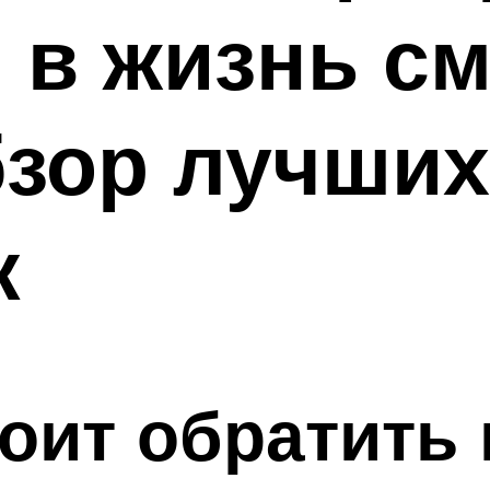
 в жизнь с
бзор лучших
к
тоит обратить