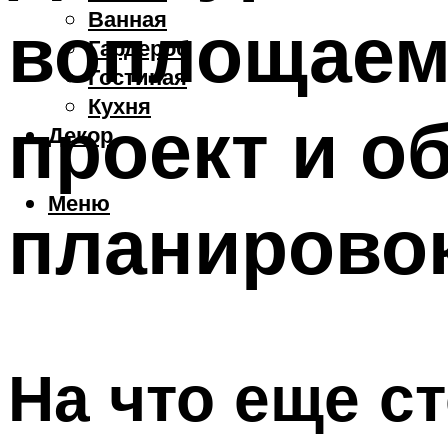
Ванная
воплощаем
Гардероб
Гостиная
Кухня
проект и о
Декор
Меню
планирово
На что еще с