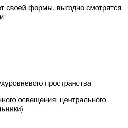
т своей формы, выгодно смотрятся
ми
вухуровневого пространства
нного освещения: центрального
льники)