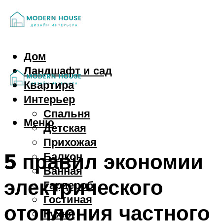
Дом
Ландшафт и сад
Квартира
Интерьер
Спальня
Меню
Детская
Прихожая
5 правил экономии
Балкон
Ванная
электрического
Гардероб
Гостиная
отопления частного
Кухня