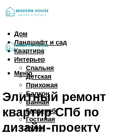
Дом
Ландшафт и сад
Квартира
Интерьер
Спальня
Меню
Детская
Прихожая
Элитный ремонт
Балкон
Ванная
квартир СПб по
Гардероб
Гостиная
дизайн-проекту
Кухня