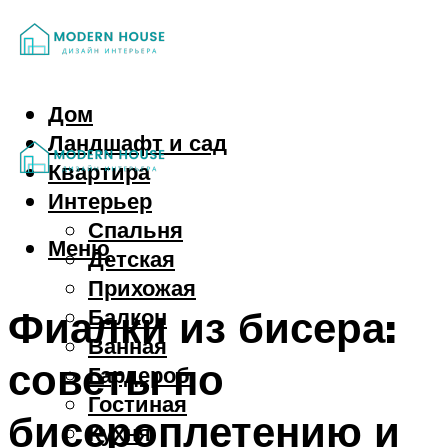
Дом
Ландшафт и сад
Квартира
Интерьер
Спальня
Меню
Детская
Прихожая
Фиалки из бисера:
Балкон
Ванная
советы по
Гардероб
Гостиная
бисероплетению и
Кухня