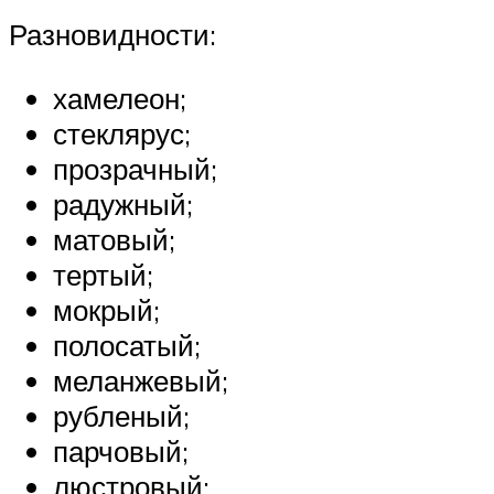
Разновидности:
хамелеон;
стеклярус;
прозрачный;
радужный;
матовый;
тертый;
мокрый;
полосатый;
меланжевый;
рубленый;
парчовый;
люстровый;