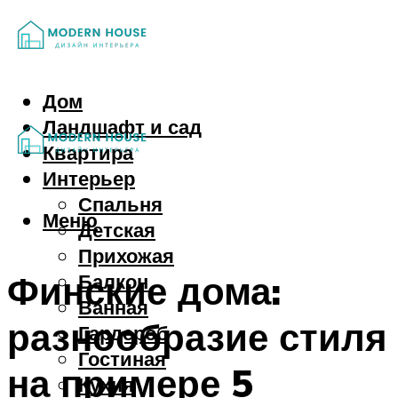
Дом
Ландшафт и сад
Квартира
Интерьер
Спальня
Меню
Детская
Прихожая
Финские дома:
Балкон
Ванная
разнообразие стиля
Гардероб
Гостиная
на примере 5
Кухня