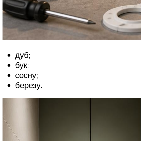
дуб;
бук;
сосну;
березу.