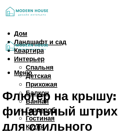
Дом
Ландшафт и сад
Квартира
Интерьер
Спальня
Меню
Детская
Прихожая
Флюгер на крышу:
Балкон
Ванная
финальный штрих
Гардероб
Гостиная
для стильного
Кухня