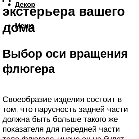
Декор
экстерьера вашего
дома
Меню
Выбор оси вращения
флюгера
Своеобразие изделия состоит в
том, что парусность задней части
должна быть больше такого же
показателя для передней части
тела флюгера, иначе он не будет