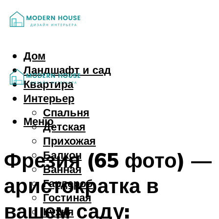
Дом
Ландшафт и сад
Квартира
Интерьер
Спальня
Меню
Детская
Прихожая
Фрезия (65 фото) —
Балкон
Ванная
аристократка в
Гардероб
Гостиная
вашем саду:
Кухня