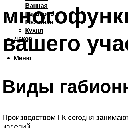
Ванная
многофунк
Гардероб
Гостиная
Кухня
вашего уча
Декор
Меню
Виды габион
Производством ГК сегодня занимают
изделий