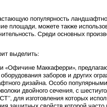
растающую популярность ландшафтно
ие площади, можете также использо
ительность. Среди основных произв
оит выделить:
и «Офичине Маккаферри», предлагаю
я оборудования заборов и других огр
фтного дизайна. Особо популярными 
волоки двойного сечения, с шестиуг
Т”, для изготовления которых испол
ния защитных свойств которой часто