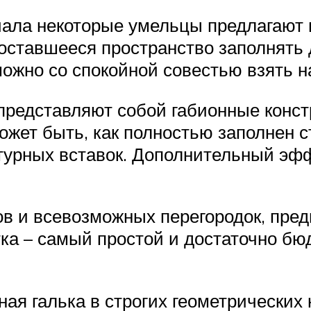
иала некоторые умельцы предлагают 
а оставшееся пространство заполнят
можно со спокойной совестью взять н
редставляют собой габионные констр
может быть, как полностью заполнен 
ктурных вставок. Дополнительный эф
в и всевозможных перегородок, пре
ка – самый простой и достаточно б
ая галька в строгих геометрических