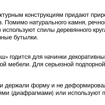
ктурным конструкциям придают прир
. Помимо натурального камня, речно
используют спилы деревянного кругля
нные бутылки.
ш» годится для начинки декоративн
вой мебели. Для серьезной подпорно
ии держали форму и не деформирова
ми (диафрагмами) или используют 