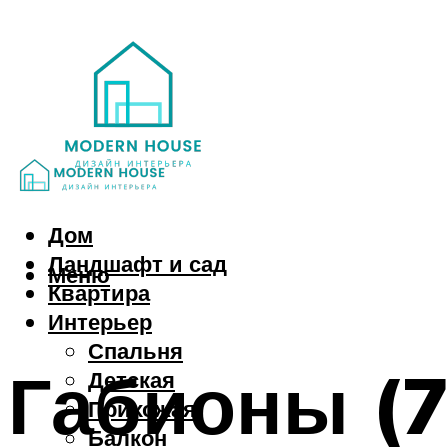
Дом
Ландшафт и сад
Меню
Квартира
Интерьер
Спальня
Габионы (7
Детская
Прихожая
Балкон