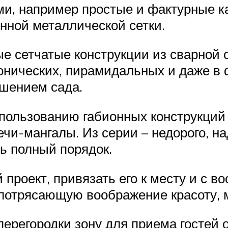
ми, например простые и фактурные 
нной металлической сетки.
ые сетчатые конструкции из сварной
онических, пирамидальных и даже в
ашением сада.
пользованию габионных конструкций 
и-мангалы. Из серии – недорого, над
ь полный порядок.
роект, привязать его к месту и с в
отрясающую воображение красоту, м
регородки зону для приема гостей о