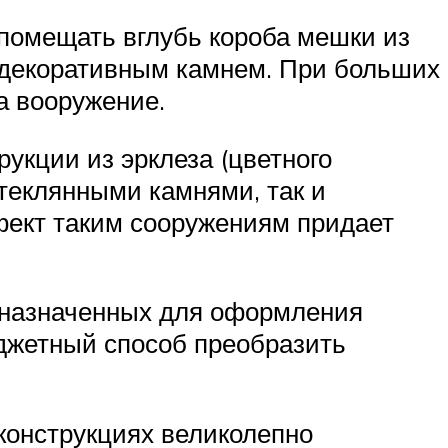
помещать вглубь короба мешки из
ь декоративным камнем. При больших
а вооружение.
укции из эрклеза (цветного
стеклянными камнями, так и
фект таким сооружениям придает
дназначенных для оформления
юджетный способ преобразить
 конструкциях великолепно