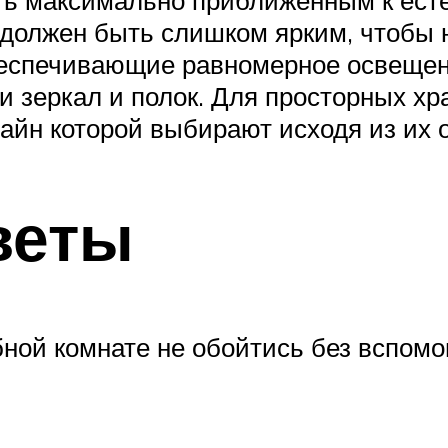
ь максимально приближенным к есте
е должен быть слишком ярким, чтобы
беспечивающие равномерное освещен
тки зеркал и полок. Для просторных
зайн которой выбирают исходя из их
веты
бной комнате не обойтись без вспом