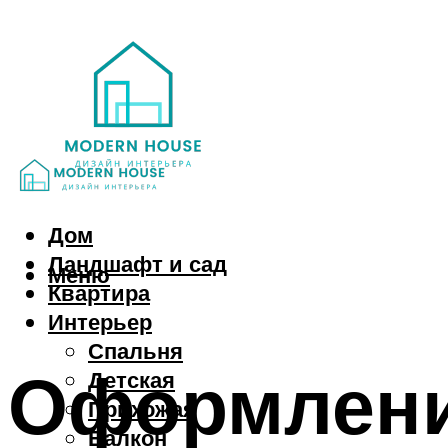
Дом
Ландшафт и сад
Меню
Квартира
Интерьер
Спальня
Оформлени
Детская
Прихожая
Балкон