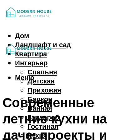
Дом
Ландшафт и сад
Квартира
Интерьер
Спальня
Меню
Детская
Прихожая
Современные
Балкон
Ванная
летние кухни на
Гардероб
Гостиная
даче: проекты и
Кухня