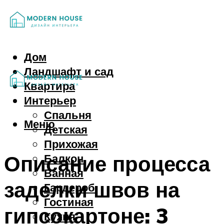
Дом
Ландшафт и сад
Квартира
Интерьер
Спальня
Меню
Детская
Прихожая
Описание процесса
Балкон
Ванная
заделки швов на
Гардероб
Гостиная
гипсокартоне: 3
Кухня