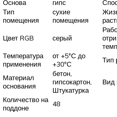
Основа
гипс
Спос
Тип
сухие
Жиз
помещения
помещения
раст
Рабо
Цвет RGB
серый
отри
темп
Температура
от +5°С до
Тип 
применения
+30°С
бетон,
Материал
гипсокартон,
Вид 
основания
Штукатурка
Количество на
48
поддоне