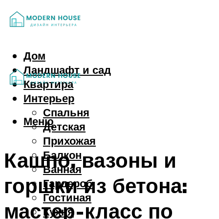
Дом
Ландшафт и сад
Квартира
Интерьер
Спальня
Меню
Детская
Прихожая
Кашпо, вазоны и
Балкон
Ванная
горшки из бетона:
Гардероб
Гостиная
мастер-класс по
Кухня