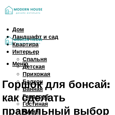
Дом
Ландшафт и сад
Квартира
Интерьер
Спальня
Меню
Детская
Прихожая
Горшок для бонсай:
Балкон
Ванная
как сделать
Гардероб
Гостиная
правильный выбор
Кухня