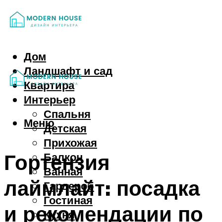
Дом
Ландшафт и сад
Квартира
Интерьер
Спальня
Меню
Детская
Прихожая
Гортензия
Балкон
Ванная
лаймлайт: посадка
Гардероб
Гостиная
и рекомендации по
Кухня