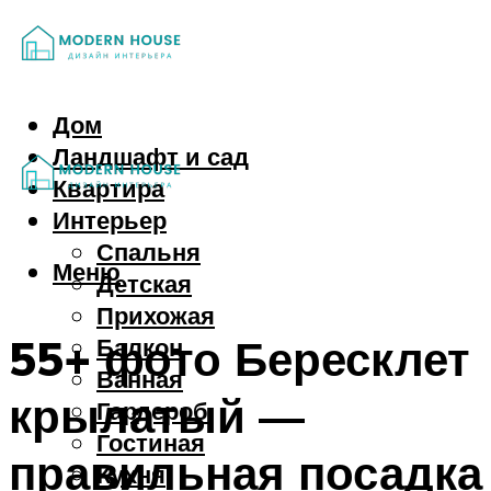
Дом
Ландшафт и сад
Квартира
Интерьер
Спальня
Меню
Детская
Прихожая
55+ фото Бересклет
Балкон
Ванная
крылатый —
Гардероб
Гостиная
правильная посадка
Кухня