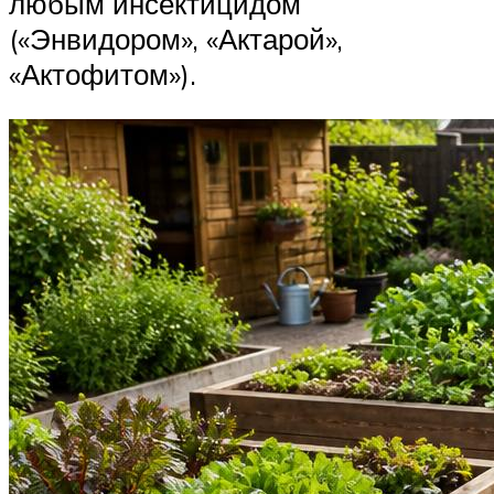
любым инсектицидом
(«Энвидором», «Актарой»,
«Актофитом»).