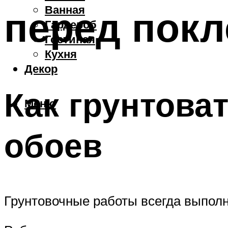
Ванная
перед покл
Гардероб
Гостиная
Кухня
Декор
Как грунтова
Меню
обоев
Грунтовочные работы всегда выпол