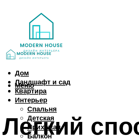
Дом
Ландшафт и сад
Меню
Квартира
Интерьер
Спальня
Легкий спо
Детская
Прихожая
Балкон