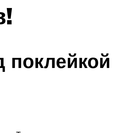
!
д поклейкой