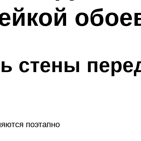
ейкой обоев
ть стены пере
няются поэтапно