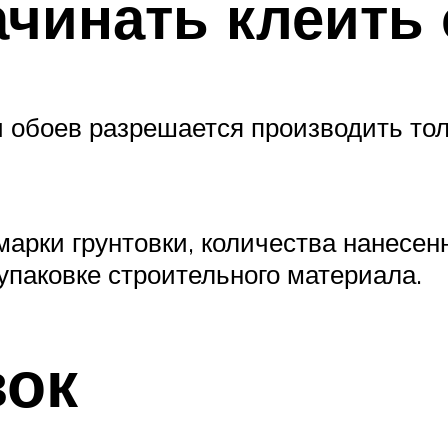
ачинать клеить
обоев разрешается производить толь
марки грунтовки, количества нанесен
упаковке строительного материала.
вок