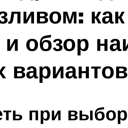
ливом: как
 и обзор на
х вариантов
еть при выбор