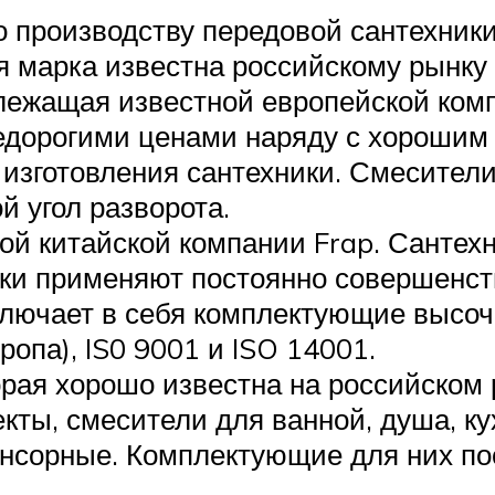
 производству передовой сантехники
я марка известна российскому рынку 
лежащая известной европейской компа
едорогими ценами наряду с хорошим
изготовления сантехники. Смесител
 угол разворота.
ой китайской компании Frap. Сантехн
ики применяют постоянно совершенст
лючает в себя комплектующие высоча
ропа), IS0 9001 и ISO 14001.
орая хорошо известна на российском 
ты, смесители для ванной, душа, к
нсорные. Комплектующие для них по