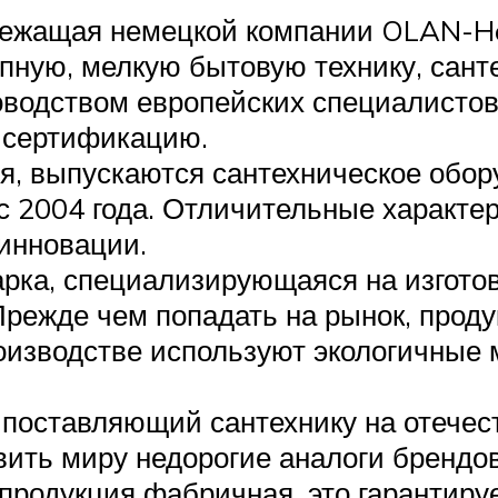
длежащая немецкой компании OLAN-H
упную, мелкую бытовую технику, сан
ководством европейских специалистов
, сертификацию.
я, выпускаются сантехническое обо
с 2004 года. Отличительные характер
 инновации.
арка, специализирующаяся на изгото
Прежде чем попадать на рынок, прод
оизводстве используют экологичные 
, поставляющий сантехнику на отечес
тавить миру недорогие аналоги бренд
продукция фабричная, это гарантируе