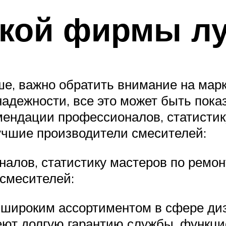
акой фирмы л
е, важно обратить внимание на марк
дежности, все это может быть показ
ендации профессионалов, статистику
учшие производители смесителей:
лов, статистику мастеров по ремонт
смесителей:
 широким ассортиментом в сфере диз
еют долгую гарантию службы, функци