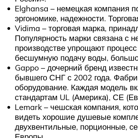
Elghansa – немецкая компания по
эргономике, надежности. Торгова
Vidima – торговая марка, принад
Популярность марки связана с н
производстве упрощают процесс 
бесшумную подачу воды, большой
Gappo – дочерний бренд известн
бывшего СНГ с 2002 года. Фабр
оборудование. Каждая модель вк
стандартам UL (Америка), СЕ (Ев
Lemark – чешская компания, кот
видеть хорошие душевые комплек
двухвентильные, порционные, се
Европы.