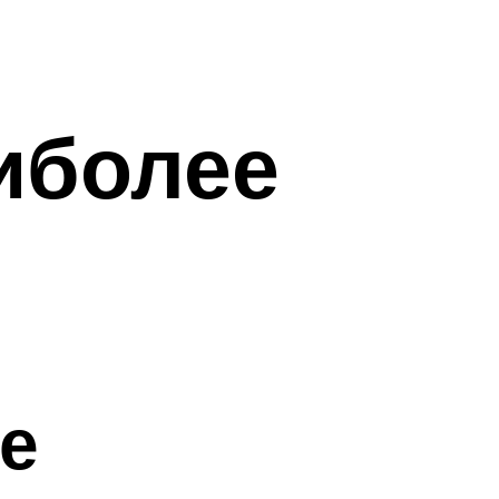
иболее
е