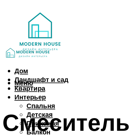
Дом
Ландшафт и сад
Меню
Квартира
Интерьер
Спальня
Смеситель 
Детская
Прихожая
Балкон