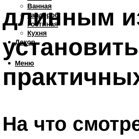
Ванная
длинным из
Гардероб
Гостиная
Кухня
установить
Декор
Меню
практичны
На что смотр