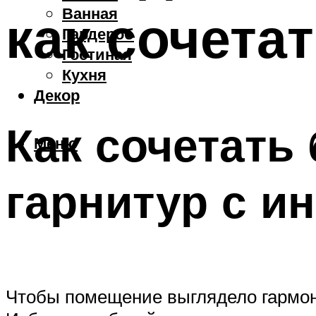
Ванная
как сочета
Гардероб
Гостиная
Кухня
Декор
Как сочетать
Меню
гарнитур с и
Чтобы помещение выглядело гармон