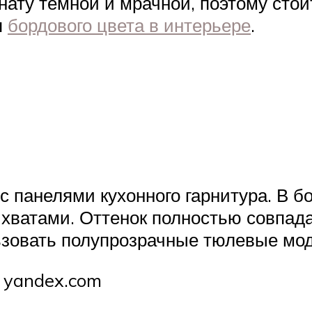
нату темной и мрачной, поэтому стои
я
бордового цвета в интерьере
.
с панелями кухонного гарнитура. В б
рихватами. Оттенок полностью совпа
зовать полупрозрачные тюлевые мод
 yandex.com