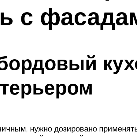
ть с фасада
 бордовый ку
нтерьером
ичным, нужно дозировано применять