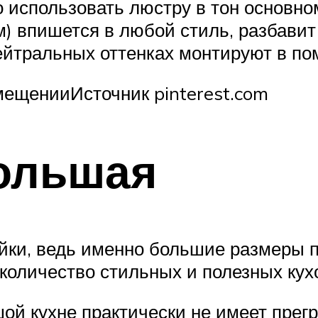
о использовать люстру в тон основ
) впишется в любой стиль, разбавит
ейтральных оттенках монтируют в по
ещенииИсточник pinterest.com
большая
йки, ведь именно большие размеры п
количество стильных и полезных кух
й кухне практически не имеет прегра