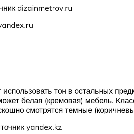
ник dizainmetrov.ru
yandex.ru
т использовать тон в остальных пред
может белая (кремовая) мебель. Кла
скошно смотрятся темные (коричневые
точник yandex.kz