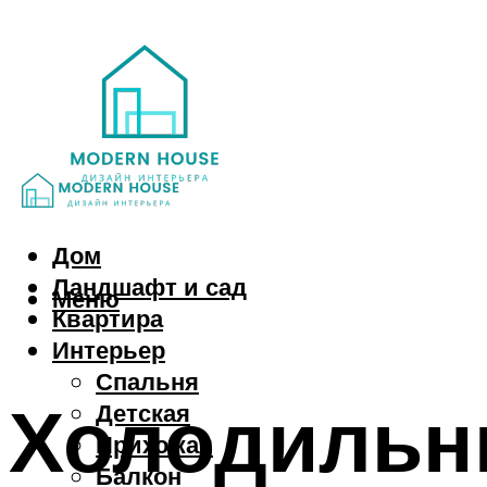
Дом
Ландшафт и сад
Меню
Квартира
Интерьер
Спальня
Холодильни
Детская
Прихожая
Балкон