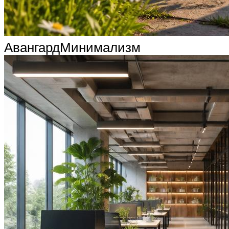
АвангардМинимализм