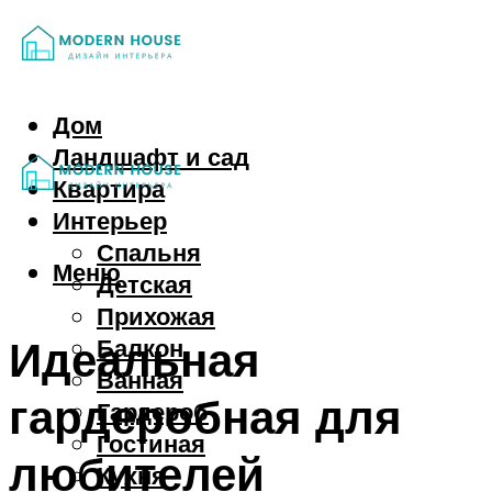
Дом
Ландшафт и сад
Квартира
Интерьер
Спальня
Меню
Детская
Прихожая
Идеальная
Балкон
Ванная
гардеробная для
Гардероб
Гостиная
любителей
Кухня