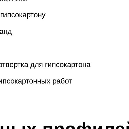
 гипсокартону
банд
отвертка для гипсокартона
ипсокартонных работ
чных профиле