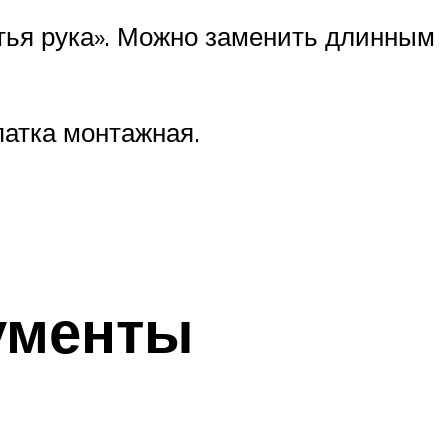
етья рука». Можно заменить длинным
патка монтажная.
рументы