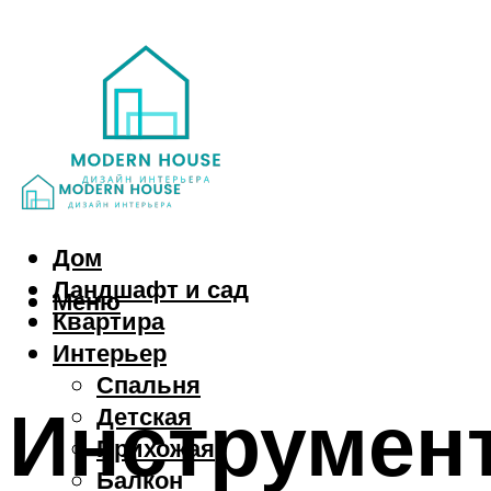
Дом
Ландшафт и сад
Меню
Квартира
Интерьер
Спальня
Инструмен
Детская
Прихожая
Балкон