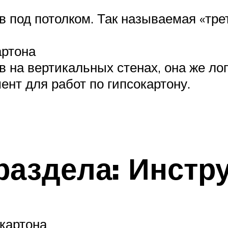
в под потолком. Так называемая «тр
артона
в на вертикальных стенах, она же ло
нт для работ по гипсокартону.
 раздела: Инст
окартона