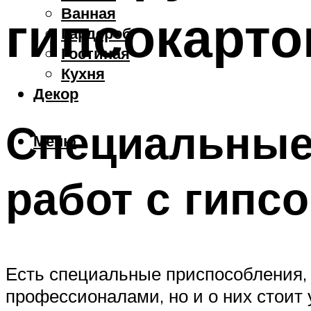
Ванная
гипсокарто
Гардероб
Гостиная
Кухня
Декор
Специальные
Меню
работ с гипс
Есть специальные приспособления, 
профессионалами, но и о них стоит 