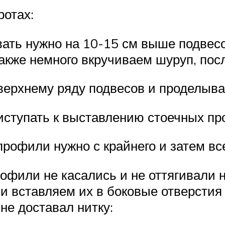
ротах:
вать нужно на 10-15 см выше подвесо
также немного вкручиваем шуруп, посл
верхнему ряду подвесов и проделыва
риступать к выставлению стоечных п
офили нужно с крайнего и затем все
офили не касались и не оттягивали н
и вставляем их в боковые отверстия
е доставал нитку: