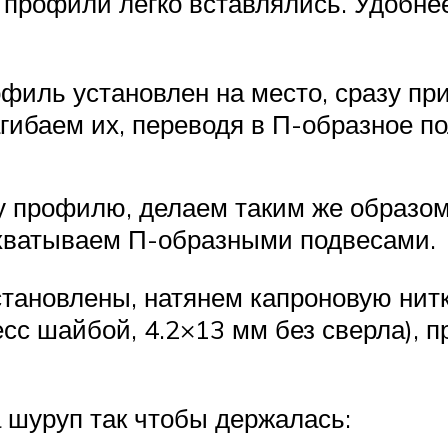
 профили легко вставлялись. Удобнее
офиль установлен на место, сразу пр
агибаем их, переводя в П-образное п
профилю, делаем таким же образом: 
ихватываем П-образными подвесами.
становлены, натянем капроновую нитк
есс шайбой, 4.2×13 мм без сверла), 
 шуруп так чтобы держалась: