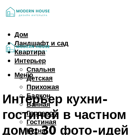
Дом
Ландшафт и сад
Квартира
Интерьер
Спальня
Меню
Детская
Прихожая
Интерьер кухни-
Балкон
Ванная
гостиной в частном
Гардероб
Гостиная
доме: 30 фото-идей
Кухня