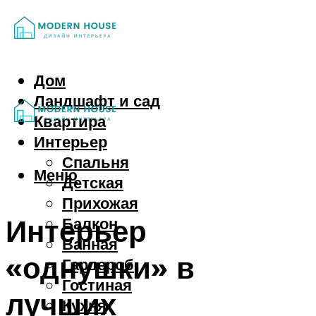
Дом
Ландшафт и сад
Квартира
Интерьер
Спальня
Меню
Детская
Прихожая
Интерьер
Балкон
Ванная
«однушки» в
Гардероб
Гостиная
лучших
Кухня