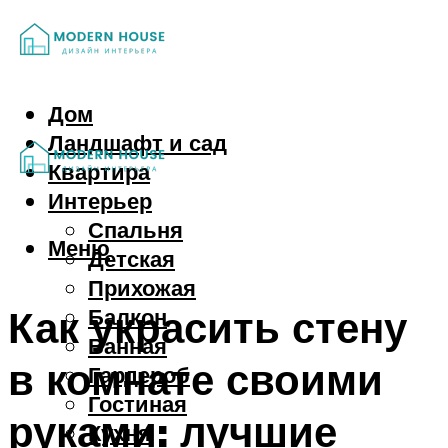
Дом
Ландшафт и сад
Квартира
Интерьер
Спальня
Меню
Детская
Прихожая
Как украсить стену
Балкон
Ванная
в комнате своими
Гардероб
Гостиная
руками: лучшие
Кухня