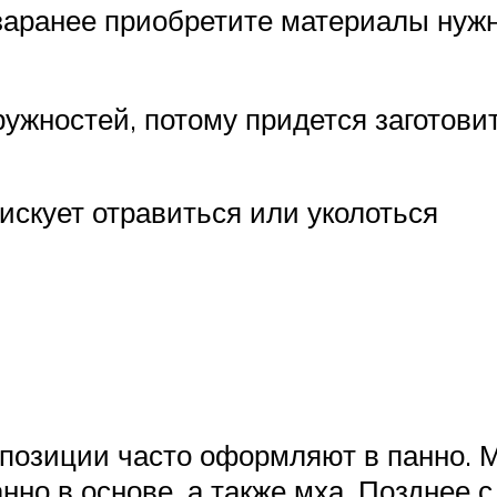
заранее приобретите материалы нуж
ужностей, потому придется заготови
скует отравиться или уколоться
позиции часто оформляют в панно. 
нно в основе, а также мха. Позднее 