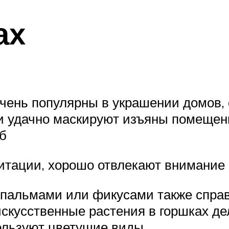
ах
чень популярны в украшении домов, 
и удачно маскируют изъяны помещени
б
итации, хорошо отвлекают внимание 
пальмами или фикусами также справ
искусственные растения в горшках д
ользуют цветущие виды.