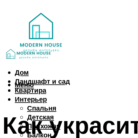
Дом
Ландшафт и сад
Меню
Квартира
Интерьер
Спальня
Как украси
Детская
Прихожая
Балкон