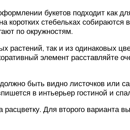
формлении букетов подходит как для
на коротких стебельках собираются в
гают по окружностям.
ых растений, так и из одинаковых цв
коративный элемент расставляйте оч
должно быть видно листочков или са
впишется в интьерьер гостиной и спа
 расцветку. Для второго варианта в