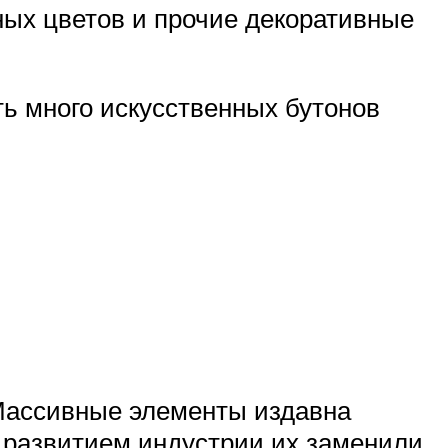
ных цветов и прочие декоративные
ть много искусственных бутонов
Массивные элементы издавна
с развитием индустрии их заменили