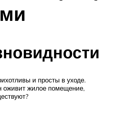
ами
зновидности
ихотливы и просты в уходе.
н оживит жилое помещение,
ществуют?