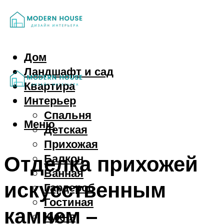
Дом
Ландшафт и сад
Квартира
Интерьер
Спальня
Меню
Детская
Прихожая
Отделка прихожей
Балкон
Ванная
искусственным
Гардероб
Гостиная
камнем –
Кухня