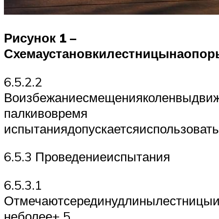
Рисунок
1
–
Схема
установки
лестницы
на
опор
6.5.2.2
Воизбежаниесмещенияколенвыдвиж
палкивовремя
испытаниядопускаетсяиспользоват
6.5.3 Проведениеиспытания
6.5.3.1
Отмечаютсерединудлинылестницыи
неболее± 5