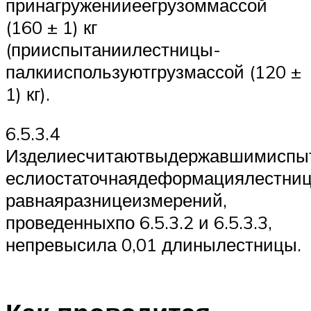
принагруженииеегрузоммассой
(160 ± 1) кг
(прииспытаниилестницы-
палкииспользуютгрузмассой (120 ±
1) кг).
6.5.3.4
Изделиесчитаютвыдержавшимиспыт
еслиостаточнаядеформациялестниц
равнаяразницеизмерений,
проведенныхпо 6.5.3.2 и 6.5.3.3,
непревысила 0,01 длинылестницы.