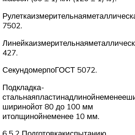
Рулеткаизмерительнаяметалличес
7502.
Линейкаизмерительнаяметалличес
427.
СекундомерпоГОСТ 5072.
Подкладка-
стальнаяпластинадлинойнеменееш
ширинойот 80 до 100 мм
итолщинойнеменее 10 мм.
6.5.2 Подготовкакиспытанию