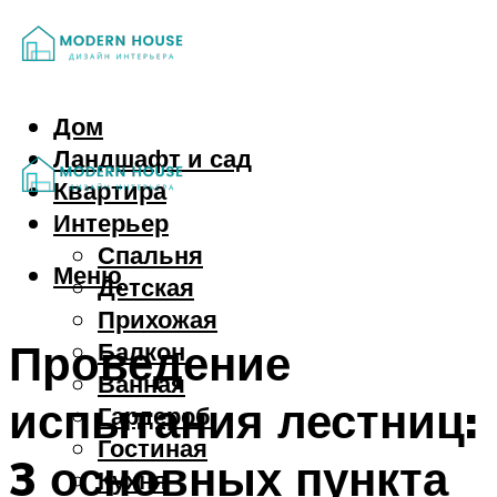
Дом
Ландшафт и сад
Квартира
Интерьер
Спальня
Меню
Детская
Прихожая
Проведение
Балкон
Ванная
испытания лестниц:
Гардероб
Гостиная
3 основных пункта
Кухня