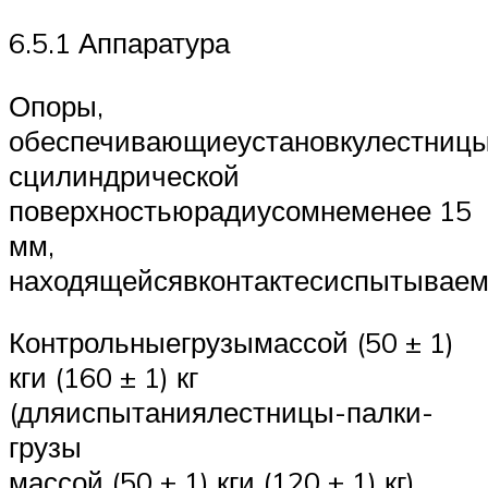
6.5.1 Аппаратура
Опоры,
обеспечивающиеустановкулестницы
сцилиндрической
поверхностьюрадиусомнеменее 15
мм,
находящейсявконтактесиспытывае
Контрольныегрузымассой (50 ± 1)
кги (160 ± 1) кг
(дляиспытаниялестницы-палки-
грузы
массой (50 ± 1) кги (120 ± 1) кг).