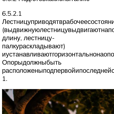
6.5.2.1
Лестницуприводятврабочеесостоян
(выдвижнуюлестницувыдвигаютнап
длину, лестницу-
палкураскладывают)
иустанавливаютгоризонтальнонаопо
Опорыдолжныбыть
расположеныподпервойипоследнейс
1.