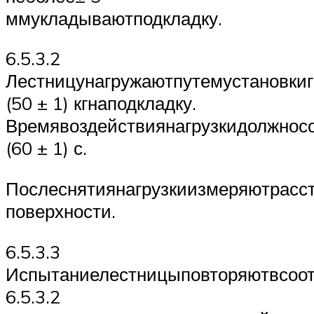
ммукладываютподкладку.
6.5.3.2
Лестницунагружаютпутемустановки
(50 ± 1) кгнаподкладку.
Времявоздействиянагрузкидолжнос
(60 ± 1) с.
Послеснятиянагрузкиизмеряютрасст
поверхности.
6.5.3.3
Испытаниелестницыповторяютвсоот
6.5.3.2