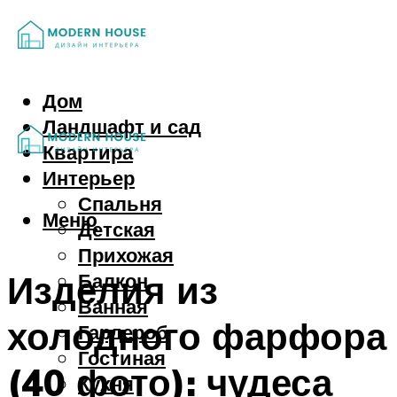
Дом
Ландшафт и сад
Квартира
Интерьер
Спальня
Меню
Детская
Прихожая
Изделия из
Балкон
Ванная
холодного фарфора
Гардероб
Гостиная
(40 фото): чудеса
Кухня