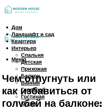
Дом
Ландшафт и сад
Квартира
Интерьер
Спальня
Меню
Детская
Прихожая
Чем отпугнуть или
Балкон
Ванная
как избавиться от
Гардероб
Гостиная
голубей на балконе:
Кухня