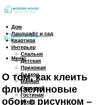
Дом
Ландшафт и сад
Квартира
Интерьер
Спальня
Меню
Детская
Прихожая
О том, как клеить
Балкон
Ванная
флизелиновые
Гардероб
Гостиная
обои с рисунком –
Кухня