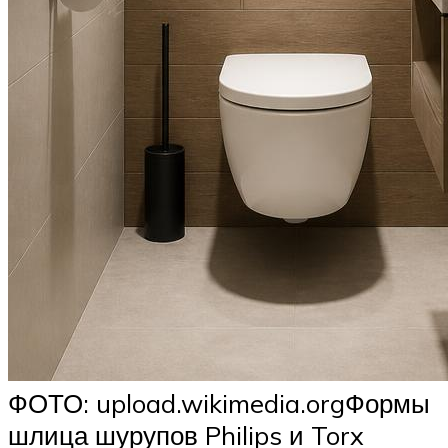
ФОТО: upload.wikimedia.orgФормы
шлица шурупов Philips и Torx