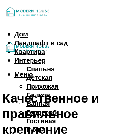
Дом
Ландшафт и сад
Квартира
Интерьер
Спальня
Меню
Детская
Прихожая
Качественное и
Балкон
Ванная
правильное
Гардероб
Гостиная
крепление
Кухня