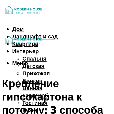
Дом
Ландшафт и сад
Квартира
Интерьер
Спальня
Меню
Детская
Прихожая
Крепление
Балкон
Ванная
гипсокартона к
Гардероб
Гостиная
потолку: 3 способа
Кухня