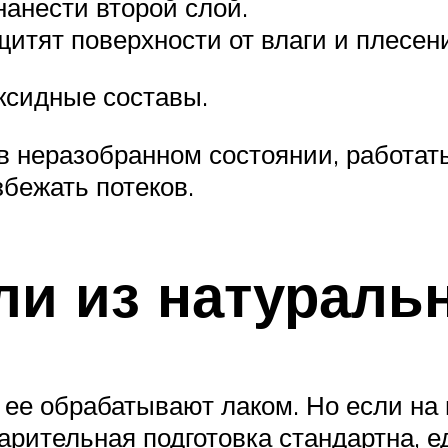
нанести второй слой.
щитят поверхности от влаги и плесен
ксидные составы.
 неразобранном состоянии, работать
бежать потеков.
ли из натураль
 ее обрабатывают лаком. Но если на
варительная подготовка стандартна, 