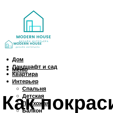
Дом
Ландшафт и сад
Меню
Квартира
Интерьер
Спальня
Как покрас
Детская
Прихожая
Балкон