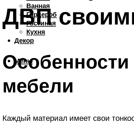
Ванная
ДВП своим
Гардероб
Гостиная
Кухня
Декор
Особенности
Меню
мебели
Каждый материал имеет свои тонкос