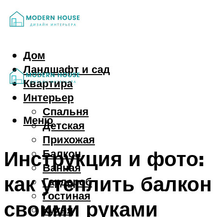
Дом
Ландшафт и сад
Квартира
Интерьер
Спальня
Меню
Детская
Прихожая
Инструкция и фото:
Балкон
Ванная
как утеплить балкон
Гардероб
Гостиная
своими руками
Кухня