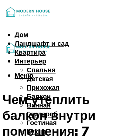
Дом
Ландшафт и сад
Квартира
Интерьер
Спальня
Меню
Детская
Прихожая
Чем утеплить
Балкон
Ванная
балкон внутри
Гардероб
Гостиная
помещения: 7
Кухня