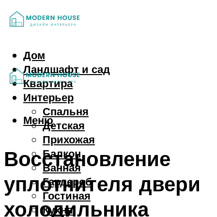
Дом
Ландшафт и сад
Квартира
Интерьер
Спальня
Меню
Детская
Прихожая
Восстановление
Балкон
Ванная
уплотнителя двери
Гардероб
Гостиная
холодильника
Кухня