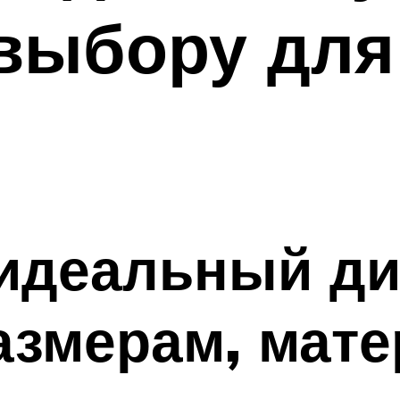
выбору для
идеальный ди
азмерам, мат