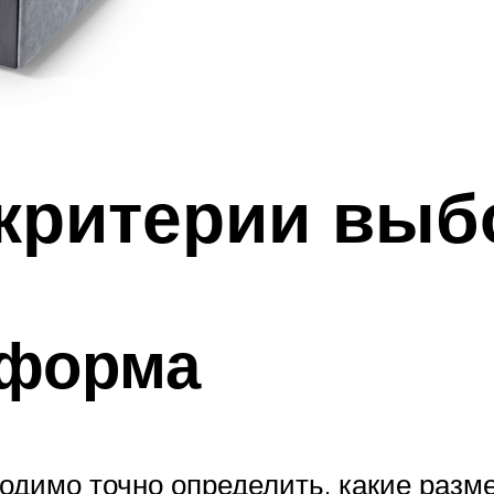
критерии выб
 форма
ходимо точно определить, какие разм