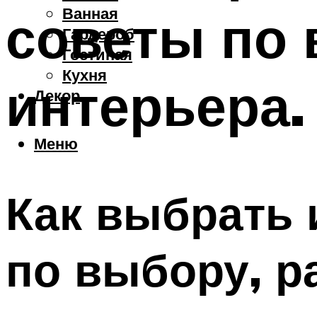
Ванная
советы по 
Гардероб
Гостиная
Кухня
интерьера.
Декор
Меню
Как выбрать 
по выбору, р