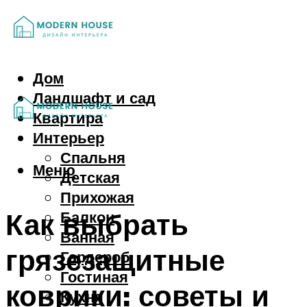
Дом
Ландшафт и сад
Квартира
Интерьер
Спальня
Меню
Детская
Прихожая
Как выбрать
Балкон
Ванная
грязезащитные
Гардероб
Гостиная
коврики: советы и
Кухня