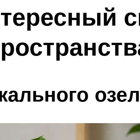
нтересный с
ространств
ального озел