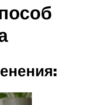
пособ
а
енения: