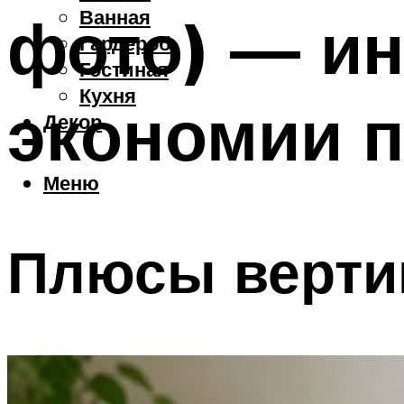
Ванная
фото) — и
Гардероб
Гостиная
Кухня
экономии п
Декор
Меню
Плюсы вертик