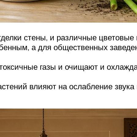
делки стены, и различные цветовые
енным, а для общественных заведен
оксичные газы и очищают и охлаждаю
ений вли­яют на ослабление звука в