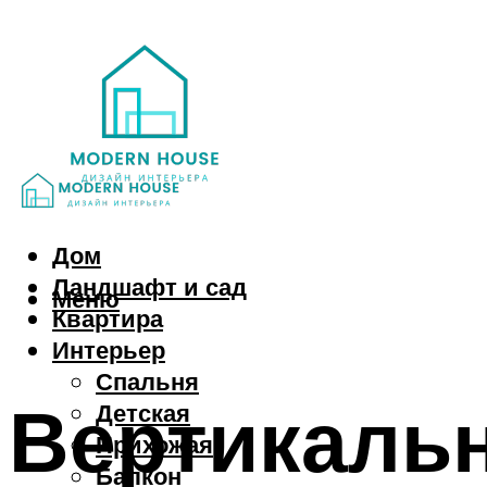
Дом
Ландшафт и сад
Меню
Квартира
Интерьер
Спальня
Вертикальн
Детская
Прихожая
Балкон