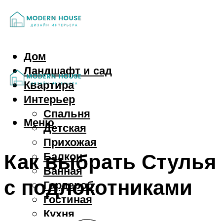
Дом
Ландшафт и сад
Квартира
Интерьер
Спальня
Меню
Детская
Прихожая
Как выбрать Стулья
Балкон
Ванная
с подлокотниками
Гардероб
Гостиная
Кухня