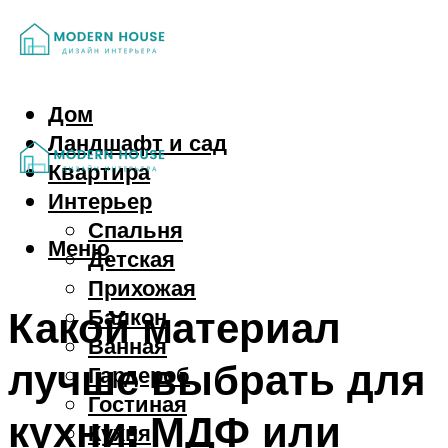
Дом
Ландшафт и сад
Квартира
Интерьер
Спальня
Меню
Детская
Прихожая
Какой материал
Балкон
Ванная
лучше выбрать для
Гардероб
Гостиная
кухни: МДФ или
Кухня