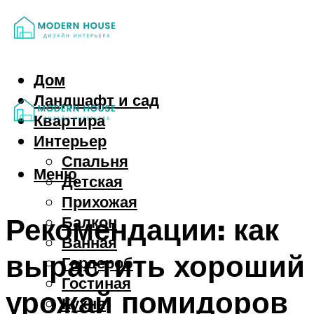
Дом
Ландшафт и сад
Квартира
Интерьер
Спальня
Меню
Детская
Прихожая
Рекомендации: как
Балкон
Ванная
вырастить хороший
Гардероб
Гостиная
урожай помидоров
Кухня