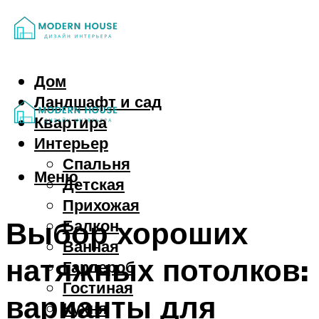
Дом
Ландшафт и сад
Квартира
Интерьер
Спальня
Меню
Детская
Прихожая
Выбор хороших
Балкон
Ванная
натяжных потолков:
Гардероб
Гостиная
варианты для
Кухня