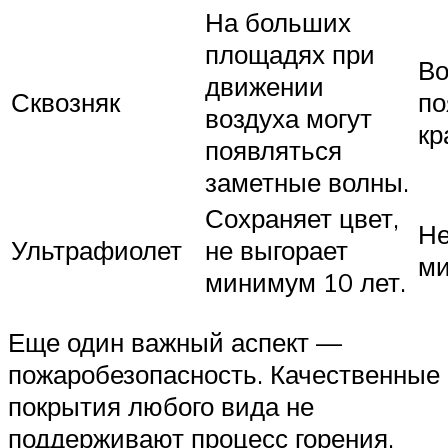
На больших
площадях при
В
движении
Сквозняк
по
воздуха могут
кр
появляться
заметные волны.
Сохраняет цвет,
Не
Ультрафиолет
не выгорает
ми
минимум 10 лет.
Еще один важный аспект —
пожаробезопасность. Качественные
покрытия любого вида не
поддерживают процесс горения.