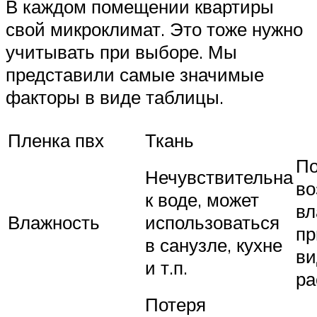
В каждом помещении квартиры
свой микроклимат. Это тоже нужно
учитывать при выборе. Мы
представили самые значимые
факторы в виде таблицы.
Пленка пвх
Ткань
П
Нечувствительна
во
к воде, может
вл
Влажность
использоваться
пр
в санузле, кухне
ви
и т.п.
ра
Потеря