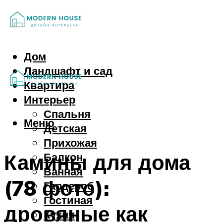
Дом
Ландшафт и сад
Квартира
Интерьер
Спальня
Меню
Детская
Прихожая
Камины для дома
Балкон
Ванная
(78 фото):
Гардероб
Гостиная
дровяные как
Кухня