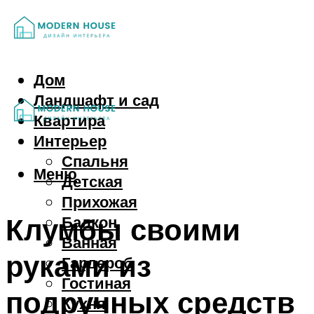
Дом
Ландшафт и сад
Квартира
Интерьер
Спальня
Меню
Детская
Прихожая
Клумбы своими
Балкон
Ванная
руками из
Гардероб
Гостиная
подручных средств
Кухня