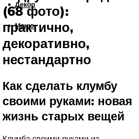
Декор
(68 фото):
практично,
Меню
декоративно,
нестандартно
Как сделать клумбу
своими руками: новая
жизнь старых вещей
Клумба своими руками из