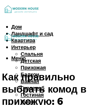
Дом
Ландшафт и сад
Квартира
Интерьер
Спальня
Меню
Детская
Прихожая
Как правильно
Балкон
Ванная
выбрать комод в
Гардероб
Гостиная
прихожую: 6
Кухня