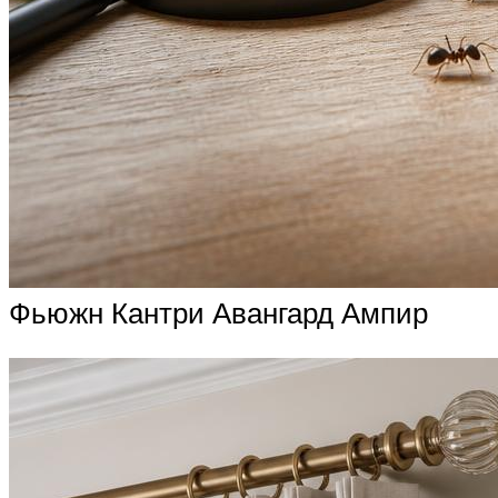
Фьюжн Кантри Авангард Ампир