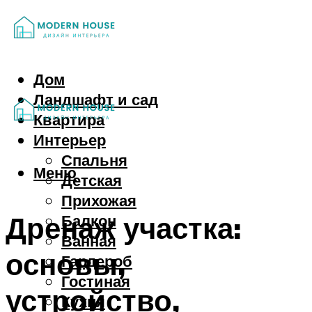
Дом
Ландшафт и сад
Квартира
Интерьер
Спальня
Меню
Детская
Прихожая
Дренаж участка:
Балкон
Ванная
основы,
Гардероб
Гостиная
устройство,
Кухня