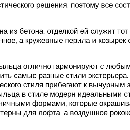
истического решения, поэтому все с
а из бетона, отделкой ей служит тот
нное, а кружевные перила и козырек
крыльца отлично гармонируют с любы
ить самые разные стили экстерьера. 
еского стиля прибегают к вычурным
ыльца в стиле модерн идеальными ст
оничными формами, которые окраши
терны для лофта, а воздушное рокок