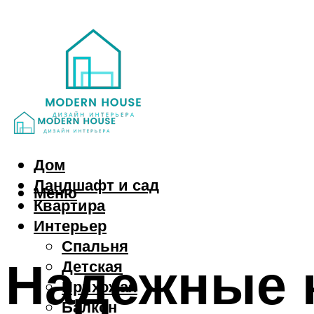
Дом
Ландшафт и сад
Меню
Квартира
Интерьер
Спальня
Надежные 
Детская
Прихожая
Балкон