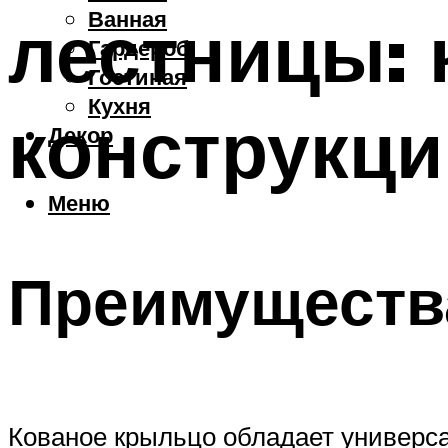
Ванная
лестницы:
Гардероб
Гостиная
Кухня
конструкци
Декор
Меню
Преимуществ
Кованое крыльцо обладает универса