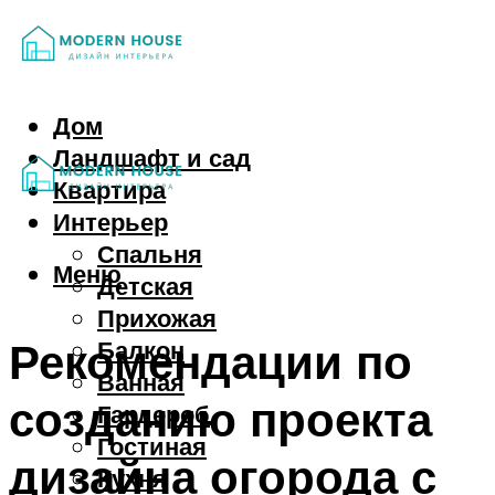
Дом
Ландшафт и сад
Квартира
Интерьер
Спальня
Меню
Детская
Прихожая
Рекомендации по
Балкон
Ванная
созданию проекта
Гардероб
Гостиная
дизайна огорода с
Кухня