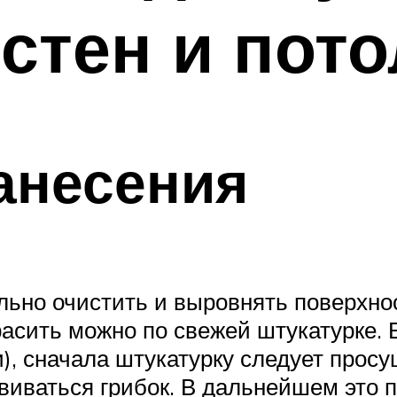
 стен и пот
анесения
льно очистить и выровнять поверхно
красить можно по свежей штукатурке.
и), сначала штукатурку следует прос
звиваться грибок. В дальнейшем это п