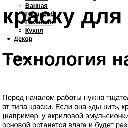
Ванная
краску для
Гардероб
Гостиная
Кухня
Декор
Технология н
Меню
Перед началом работы нужно тщате
от типа краски. Если она «дышит», 
(например, у акриловой эмульсионк
основой останется влага и будет ра